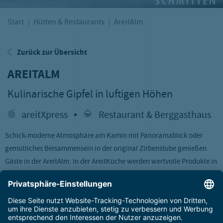
Start
Hütten & Restaurants
AreitAlm
Zurück zur Übersicht
AREITALM
Kulinarische Gipfel in luftigen Höhen
areitXpress
•
Restaurant & Berggasthaus
Schick-moderne Atmosphäre am Kamin mit Panoramablick oder
gemütliches Beisammensein in der original Zirbenstube genießen
Gäste in der AreitAlm. In der AreitKüche werden wertvolle Produkte in
Topqualität, mit dem Wissen über ihre Herkunft von kreativen
Köchen liebevoll veredelt! Küchenchef Raimund Knautz und sein
Team lieben es regional und unverfälscht!