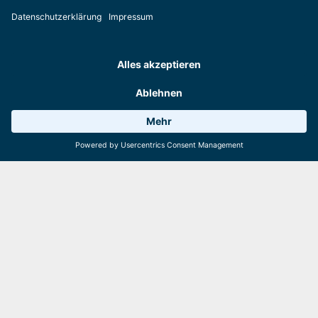
täglich 09:00 - 16:30 Uhr
Öffnungszeiten
Wetter 11°C
6 Anlagen
Webcams
+43 (0) 660 8232220
Tischreservierung unter:
hier downloaden
Speisekarte