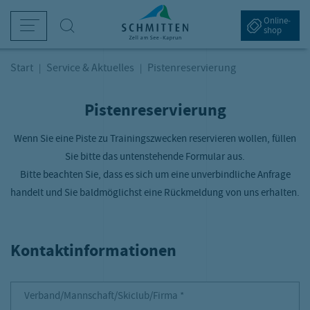
sr.Table Of Content
Navigation überspringen
Zum Hauptcontent
Zur Hauptnavigation springen
Pistenreservierung
Online­
Suche
shop
Winter am Berg
Bergsommer
Schifffahrt am Zeller See
Tickets & Preise
Service & Aktuelles
(current)
Start
Service & Aktuelles
Pistenreservierung
Pistenreservierung
kifahren
andern
etriebszeiten & Preise
intertickets
ebcams
G
S
P
A
P
amilienwinter
etriebszeiten & Sommer-Bergbahnen
harter
ommerbergbahn-Tickets
etter
Wenn Sie eine Piste zu Trainingszwecken reservieren wollen, füllen
I
W
M
S
Sie bitte das untenstehende Formular aus.
bseits der Pisten
eitere Sommeraktivitäten
lektroschiff "Maria Franziska von Trapp"
lpin Card
nreise
S
A
E
Bitte beachten Sie, dass es sich um eine unverbindliche Anfrage
handelt und Sie baldmöglichst eine Rückmeldung von uns erhalten.
kihütten & Bergrestaurants
amiliensommer
ahrestickets
arrierefreie Schmitten
W
G
O
intertickets
chlechtwetter-Programm
vent- und Erlebnistickets
istenreservierung
(current)
P
D
Kontaktinformationen
ütten & Bergrestaurants
nterkünfte
K
anorama und Aussichtspunkte
arriere
Verband/Mannschaft/Skiclub/Firma Pflichtfeld
Verband/Mannschaft/Skiclub/Firma
*
este Österreichische Sommer-Bergbahnen
ell am See-Kaprun App