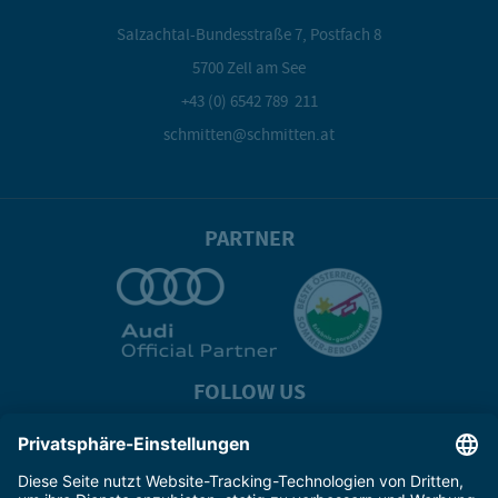
Salzachtal-Bundesstraße 7, Postfach 8
5700 Zell am See
+43 (0) 6542 789 211
schmitten@schmitten.at
PARTNER
FOLLOW US