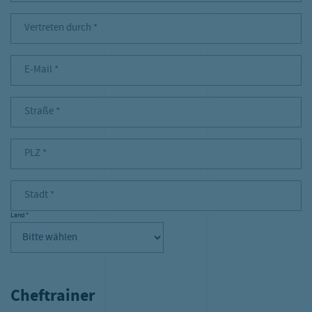
Vertreten durch Pflichtfeld
mfrage
Vertreten durch
*
etriebskindergarten
E-Mail Pflichtfeld
E-Mail
*
2B
Straße Pflichtfeld
Straße
*
PLZ Pflichtfeld
PLZ
*
Stadt Pflichtfeld
Stadt
*
Land
*
Land Pflichtfeld
Cheftrainer