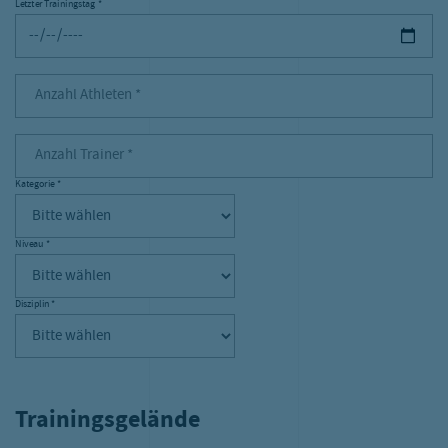
Letzter Trainingstag
*
Letzter Trainingstag Pflichtfeld
Anzahl Athleten Pflichtfeld
Anzahl Athleten
*
Anzahl Trainer Pflichtfeld
Anzahl Trainer
*
Kategorie
*
Kategorie Pflichtfeld
Niveau
*
Pflichtfeld
Niveau Pflichtfeld
Disziplin
*
Disziplin Pflichtfeld
Trainingsgelände