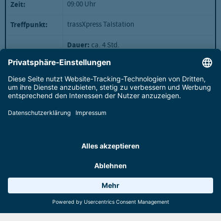
09:00 Uhr
Zeit:
trassXpress Talstation
Treffpunkt:
Dauer:
ca. 4 Std.
Beschreibung:
Ausgehend von der Bergstation des trassXpress ge
Anmeldung über unseren Onlineshop bis 12:00 Uhr 
Anmeldung:
Jetzt anmelden!
Mittwoch
Wetter 16°C
8 Anlagen
Webcams