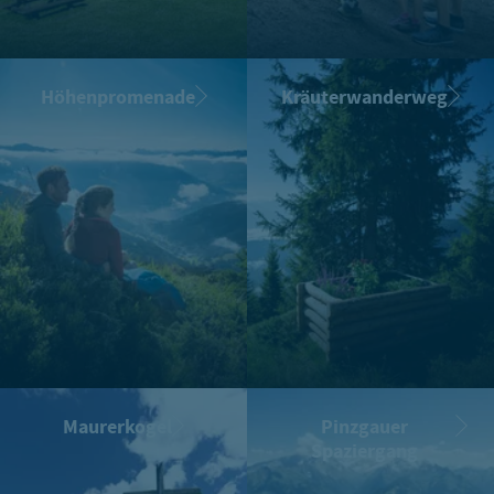
Höhenpromenade
Kräuterwanderweg
Maurerkogel
Pinzgauer
Spaziergang