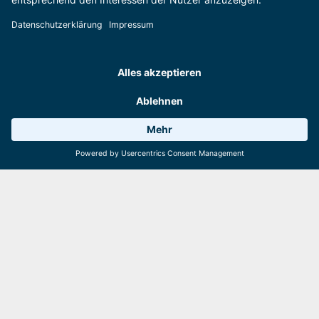
SuperSkiCard AGB
Hier geht's zu den AGB der SuperSkiCard Premium.
Mehr erfahren
Wetter 18°C
6 Anlagen
Webcams