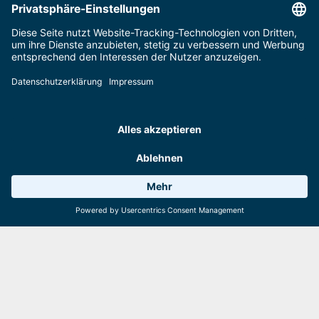
der linken Spur fahren möglichst weit links. Die
Fahrer auf der mittleren und rechten Spur fahren
so weit rechts wie möglich.
Parkplatz-Auslastung:
areitXpress
Schmittenhöhebahn, trassXpress,
Sonnenalmbahn
zellamseeXpress
Start
Wetter 12°C
8 Anlagen
Webcams
Ziel
Auf geht's!