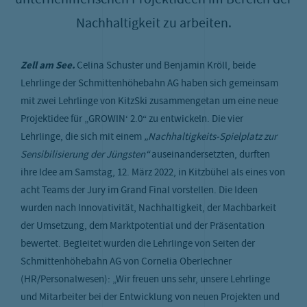
unternehmerischen Projektideen im Bereich der
Nachhaltigkeit zu arbeiten.
mfrage
etriebskindergarten
Zell am See.
Celina Schuster und Benjamin Kröll, beide
2B
Lehrlinge der Schmittenhöhebahn AG haben sich gemeinsam
mit zwei Lehrlinge von KitzSki zusammengetan um eine neue
Projektidee für „GROWIN‘ 2.0“ zu entwickeln. Die vier
Lehrlinge, die sich mit einem
„Nachhaltigkeits-Spielplatz zur
Sensibilisierung der Jüngsten“
auseinandersetzten, durften
ihre Idee am Samstag, 12. März 2022, in Kitzbühel als eines von
acht Teams der Jury im Grand Final vorstellen. Die Ideen
wurden nach Innovativität, Nachhaltigkeit, der Machbarkeit
der Umsetzung, dem Marktpotential und der Präsentation
bewertet. Begleitet wurden die Lehrlinge von Seiten der
Schmittenhöhebahn AG von Cornelia Oberlechner
(HR/Personalwesen): „Wir freuen uns sehr, unsere Lehrlinge
und Mitarbeiter bei der Entwicklung von neuen Projekten und