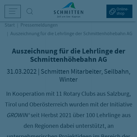
sr.Table Of Content
Navigation überspringen
Zum Hauptcontent
Zur Hauptnavigation springen
Auszeichnung für die Lehrlinge d
Online­
Suche
shop
Start
Pressemeldungen
Winter am Berg
Bergsommer
Schifffahrt am Zeller See
Tickets & Preise
Service & Aktuelles
Auszeichnung für die Lehrlinge der Schmittenhöhebahn AG
kifahren
andern
etriebszeiten & Preise
intertickets
ebcams
G
S
P
A
P
Auszeichnung für die Lehrlinge der
Schmittenhöhebahn AG
amilienwinter
etriebszeiten & Sommer-Bergbahnen
harter
ommerbergbahn-Tickets
etter
I
W
M
S
31.03.2022 | Schmitten Mitarbeiter, Seilbahn,
bseits der Pisten
eitere Sommeraktivitäten
lektroschiff "Maria Franziska von Trapp"
lpin Card
nreise
S
A
E
Winter
kihütten & Bergrestaurants
amiliensommer
ahrestickets
arrierefreie Schmitten
W
G
O
In Kooperation mit 11 Rotary Clubs aus Salzburg,
intertickets
chlechtwetter-Programm
vent- und Erlebnistickets
istenreservierung
P
D
Tirol und Oberösterreich wurden mit der Initiative
ütten & Bergrestaurants
nterkünfte
K
GROWIN‘
seit Herbst 2021 über 100 Lehrlinge aus
anorama und Aussichtspunkte
arriere
den Regionen dabei unterstützt, an
este Österreichische Sommer-Bergbahnen
ell am See-Kaprun App