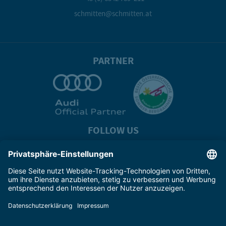
schmitten@schmitten.at
PARTNER
FOLLOW US
Impressum
Unternehmen
Kontakt
Karriere
Presse