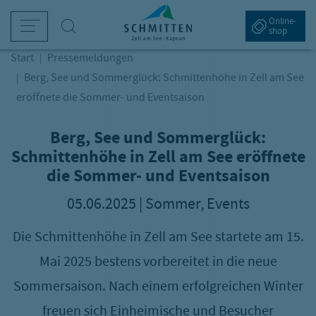
sr.Table Of Content
Navigation überspringen
Zum Hauptcontent
Zur Hauptnavigation springen
Berg, See und Sommerglück: Schmi
Online­
Suche
shop
Start
Pressemeldungen
Winter am Berg
Bergsommer
Schifffahrt am Zeller See
Tickets & Preise
Service & Aktuelles
Berg, See und Sommerglück: Schmittenhöhe in Zell am See
eröffnete die Sommer- und Eventsaison
kifahren
andern
etriebszeiten & Preise
intertickets
ebcams
G
S
P
A
P
Berg, See und Sommerglück:
amilienwinter
etriebszeiten & Sommer-Bergbahnen
harter
ommerbergbahn-Tickets
etter
I
W
M
S
Schmittenhöhe in Zell am See eröffnete
bseits der Pisten
eitere Sommeraktivitäten
lektroschiff "Maria Franziska von Trapp"
lpin Card
nreise
S
A
E
die Sommer- und Eventsaison
kihütten & Bergrestaurants
amiliensommer
ahrestickets
arrierefreie Schmitten
W
G
O
05.06.2025 | Sommer, Events
intertickets
chlechtwetter-Programm
vent- und Erlebnistickets
istenreservierung
P
D
Die Schmittenhöhe in Zell am See startete am 15.
ütten & Bergrestaurants
nterkünfte
K
Mai 2025 bestens vorbereitet in die neue
anorama und Aussichtspunkte
arriere
Sommersaison. Nach einem erfolgreichen Winter
freuen sich Einheimische und Besucher
este Österreichische Sommer-Bergbahnen
ell am See-Kaprun App