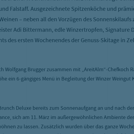
nd Falstaff. Ausgezeichnete Spitzenköche und prämi
 Weinen – neben all den Vorzügen des Sonnenskilaufs 
ister Adi Bittermann, edle Winzertropfen, Signature 
ghts des ersten Wochenendes der Genuss-Skitage in Ze
ch Wolfgang Brugger zusammen mit „AreitAlm“-Chefkoch R
öhe ein 6-gängiges Menü in Begleitung der Winzer Weingut 
i & Brunch Deluxe bereits zum Sonnenaufgang an und nach d
ce, sich am 11. März im außergewöhnlichen Ambiente der Fr
rwöhnen zu lassen. Zusätzlich wurden über das ganze Woch