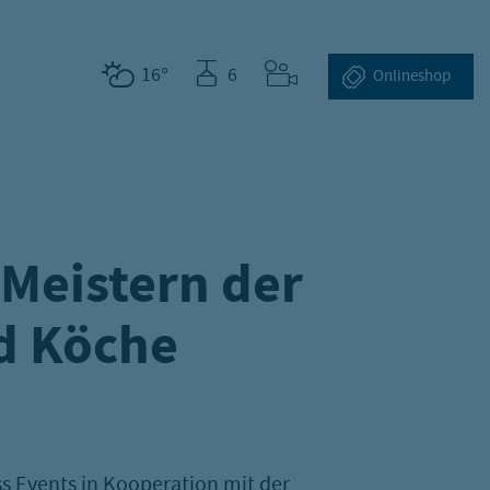
 den Meistern der österreichischen Winzer und Köche
16°
6
Webcams
Online­shop
 Meistern der
d Köche
 Events in Kooperation mit der