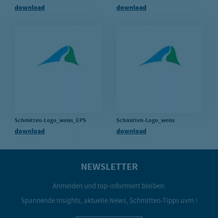
download
download
mfrage
etriebskindergarten
2B
Schmitten-Logo_weiss_EPS
Schmitten-Logo_weiss
download
download
NEWSLETTER
Anmelden und top-informiert bleiben:
Spannende Insights, aktuelle News, Schmitten-Tipps uvm.!