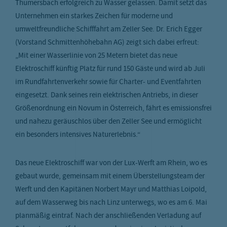
Thumersbach erfolgreich zu Wasser gelassen. Damit setzt das
Unternehmen ein starkes Zeichen für moderne und
mfrage
umweltfreundliche Schifffahrt am Zeller See. Dr. Erich Egger
etriebskindergarten
(Vorstand Schmittenhöhebahn AG) zeigt sich dabei erfreut:
„Mit einer Wasserlinie von 25 Metern bietet das neue
2B
Elektroschiff künftig Platz für rund 150 Gäste und wird ab Juli
im Rundfahrtenverkehr sowie für Charter- und Eventfahrten
eingesetzt. Dank seines rein elektrischen Antriebs, in dieser
Größenordnung ein Novum in Österreich, fährt es emissionsfrei
und nahezu geräuschlos über den Zeller See und ermöglicht
ein besonders intensives Naturerlebnis.“
Das neue Elektroschiff war von der Lux-Werft am Rhein, wo es
gebaut wurde, gemeinsam mit einem Überstellungsteam der
Werft und den Kapitänen Norbert Mayr und Matthias Loipold,
auf dem Wasserweg bis nach Linz unterwegs, wo es am 6. Mai
planmäßig eintraf. Nach der anschließenden Verladung auf