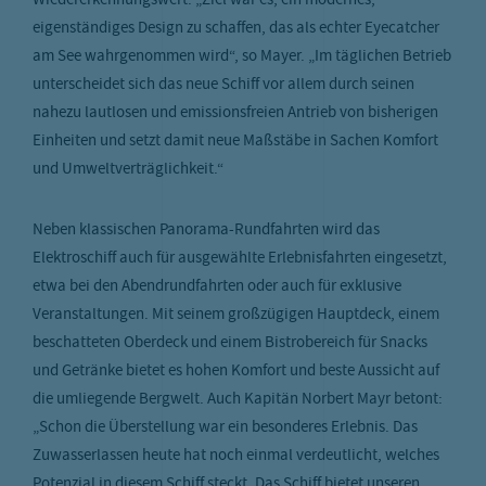
Wiedererkennungswert. „Ziel war es, ein modernes,
eigenständiges Design zu schaffen, das als echter Eyecatcher
am See wahrgenommen wird“, so Mayer. „Im täglichen Betrieb
unterscheidet sich das neue Schiff vor allem durch seinen
nahezu lautlosen und emissionsfreien Antrieb von bisherigen
Einheiten und setzt damit neue Maßstäbe in Sachen Komfort
und Umweltverträglichkeit.“
Neben klassischen Panorama-Rundfahrten wird das
Elektroschiff auch für ausgewählte Erlebnisfahrten eingesetzt,
etwa bei den Abendrundfahrten oder auch für exklusive
Veranstaltungen. Mit seinem großzügigen Hauptdeck, einem
beschatteten Oberdeck und einem Bistrobereich für Snacks
und Getränke bietet es hohen Komfort und beste Aussicht auf
die umliegende Bergwelt. Auch Kapitän Norbert Mayr betont:
„Schon die Überstellung war ein besonderes Erlebnis. Das
Zuwasserlassen heute hat noch einmal verdeutlicht, welches
Potenzial in diesem Schiff steckt. Das Schiff bietet unseren