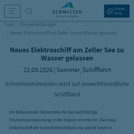
sr.Table Of Content
Navigation überspringen
Zum Hauptcontent
Zur Hauptnavigation springen
Neues Elektroschiff am Zeller See 
Online­
Suche
shop
Start
Pressemeldungen
Winter am Berg
Bergsommer
Schifffahrt am Zeller See
Tickets & Preise
Service & Aktuelles
Neues Elektroschiff am Zeller See zu Wasser gelassen
kifahren
andern
etriebszeiten & Preise
intertickets
ebcams
G
S
P
A
P
Neues Elektroschiff am Zeller See zu
Wasser gelassen
amilienwinter
etriebszeiten & Sommer-Bergbahnen
harter
ommerbergbahn-Tickets
etter
I
W
M
S
12.05.2026 | Sommer, Schifffahrt
bseits der Pisten
eitere Sommeraktivitäten
lektroschiff "Maria Franziska von Trapp"
lpin Card
nreise
S
A
E
Schmittenhöhebahn setzt auf umweltfreundliche
kihütten & Bergrestaurants
amiliensommer
ahrestickets
arrierefreie Schmitten
W
G
O
Schifffahrt
intertickets
chlechtwetter-Programm
vent- und Erlebnistickets
istenreservierung
P
D
ütten & Bergrestaurants
nterkünfte
K
Ein bedeutender Meilenstein für die nachhaltige
anorama und Aussichtspunkte
arriere
Tourismusentwicklung in der Region ist erreicht: Das neue
Elektroschiff der Schmittenhöhebahn AG wurde heute in
este Österreichische Sommer-Bergbahnen
ell am See-Kaprun App