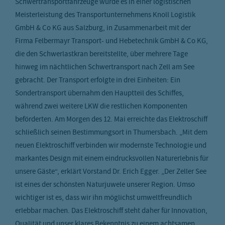
Schwertransportfahrzeuge wurde es in einer logistischen
Meisterleistung des Transportunternehmens Knoll Logistik
GmbH & Co KG aus Salzburg, in Zusammenarbeit mit der
Firma Felbermayr Transport- und Hebetechnik GmbH & Co KG,
die den Schwerlastkran bereitstellte, über mehrere Tage
hinweg im nächtlichen Schwertransport nach Zell am See
gebracht. Der Transport erfolgte in drei Einheiten: Ein
Sondertransport übernahm den Hauptteil des Schiffes,
während zwei weitere LKW die restlichen Komponenten
beförderten. Am Morgen des 12. Mai erreichte das Elektroschiff
schließlich seinen Bestimmungsort in Thumersbach. „Mit dem
neuen Elektroschiff verbinden wir modernste Technologie und
markantes Design mit einem eindrucksvollen Naturerlebnis für
unsere Gäste“, erklärt Vorstand Dr. Erich Egger. „Der Zeller See
ist eines der schönsten Naturjuwele unserer Region. Umso
wichtiger ist es, dass wir ihn möglichst umweltfreundlich
erlebbar machen. Das Elektroschiff steht daher für Innovation,
Qualität und unser klares Bekenntnis zu einem achtsamen