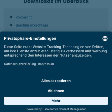
Downloads im Überblick
Vollmacht
Beschlussvorschläge
Geschäftsbericht 24/25
Das könnte Sie auch interessieren:
Wetter 18°C
6 Anlagen
Webcams