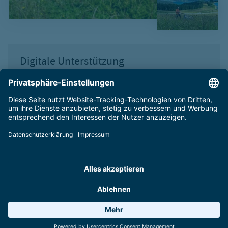
Digitale Unterstützung
Moderne Technik macht die Arbeit effizienter:
Alle
Flächen am Zeller Hausberg sind GPS-vermessen. Dadurch
lässt sich etwa die Schneedecke im Winter exakt
dokumentieren. Im Sommer kommt das
Flottenmanagement zum Einsatz und hält sämtliche
Bewirtschaftungsmaßnahmen fest. Die erhobenen Daten
bilden schließlich die Grundlage für neue
Nachhaltigkeitsstrategien im Pisten- und
Schneemanagement.