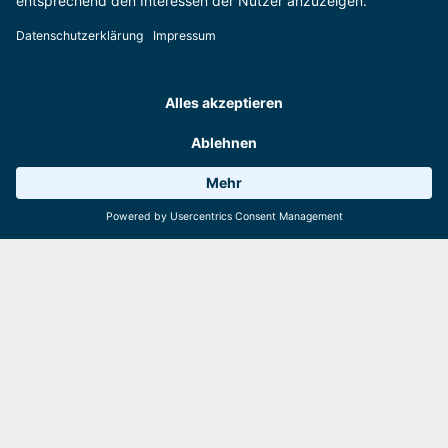
Wetter 11°C
8 Anlagen
Webcams
... auf der Schmittenhöhe mit einem
Zehntel an Energiebedarf beschneit
wird?