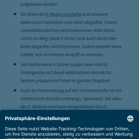
aufgeladen werden.
Die Bikes des
E-Motocross Parks
sind allesamt
elektronisch betrieben und somit abgasfrei. Einem
umweltfreundlichen Actionabenteuer steht damit
nichts im Weg! Dank E-Motor sind auch die Kinder-
Bikes abgasfrei und flüsterleise. Zudem besteht keine
Gefahr, sich am heißen Auspuff zu verletzen.
Seit mittlerweile 4 Jahren sorgen zwei Hybrid-
Pistengeräte mit diesel-elektrischem Antrieb für
bestens präparierte Pisten im ganzen Skigebiet.
Auch die Pistenrettung auf der Schmittenhöhe ist mit
elektrischem Antrieb unterwegs. Spannend: Der Akku
des E-Skidoos wird beim Bergabfahren durch
Energierückgewinnung wieder aufgeladen. An die
Steckdose angeschlossen, ist das Gerät nach nur 5 bis 6
Stunden Ladezeit wieder voll einsatzbereit.