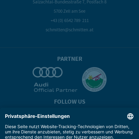
Salzachtal-Bundesstraße 7, Postfach 8
5700 Zell am See
+43 (0) 6542 789 211
schmitten@schmitten.at
PARTNER
FOLLOW US